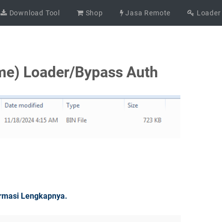
Download Tool
Shop
Jasa Remote
Loader
me) Loader/Bypass Auth
ormasi Lengkapnya.