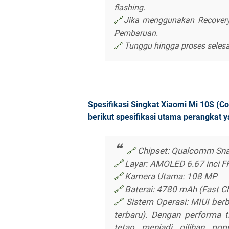
flashing.
🔗
Jika menggunakan Recover
Pembaruan.
🔗
Tunggu hingga proses selesai
Spesifikasi Singkat Xiaomi Mi 10S (
berikut spesifikasi utama perangkat
🔗
Chipset: Qualcomm Sn
🔗
Layar: AMOLED 6.67 inci 
🔗
Kamera Utama: 108 MP
🔗
Baterai: 4780 mAh (Fast C
🔗
Sistem Operasi: MIUI berb
terbaru). Dengan performa t
tetap menjadi pilihan po