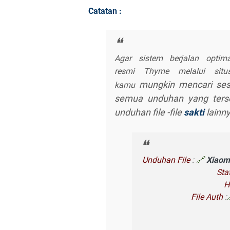
Catatan :
Agar sistem berjalan optim
resmi
Thyme
melalui situs
mungkin mencari sesu
kamu
semua unduhan yang tersed
unduhan file -file
sakti
lainny
Unduhan File
:
🔗
Xiaom
Sta
H
File Auth
: