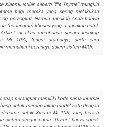
Xiaomi, istilah seperti “file Thyme” mungkin
erutama bagi mereka yang sering melakukan
hing perangkat. Namun, tahukah Anda bahwa
ma (codename) khusus yang digunakan untuk
Artikel ini akan membahas secara lengkap
mi Mi 10S), fungsi utamanya, serta cara
bih memahami perannya dalam sistem MIUI.
setiap perangkat memiliki kode nama internal
mbang untuk membedakan model satu dengan
codename untuk Xiaomi Mi 10S, yang berarti
ile sistem dengan nama “Thyme” hanya cocok
ile Thyme umumnya berupa firmware MIUI atau