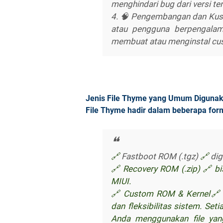
menghindari bug dari versi te
4. 🧠 Pengembangan dan Ku
atau pengguna berpengalam
membuat atau menginstal cus
Jenis File Thyme yang Umum Diguna
File Thyme hadir dalam beberapa for
🔗
Fastboot ROM (.tgz)
🔗
dig
🔗
Recovery ROM (.zip)
🔗
bi
MIUI.
🔗
Custom ROM & Kernel
🔗
dan fleksibilitas sistem. Seti
Anda menggunakan file yan