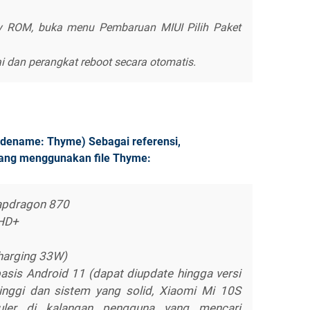
y ROM, buka menu Pembaruan MIUI
Pilih Paket
 dan perangkat reboot secara otomatis.
Codename: Thyme) Sebagai referensi,
 yang menggunakan file Thyme:
apdragon 870
FHD+
harging 33W)
asis Android 11 (dapat diupdate hingga versi
inggi dan sistem yang solid, Xiaomi Mi 10S
puler di kalangan pengguna yang mencari