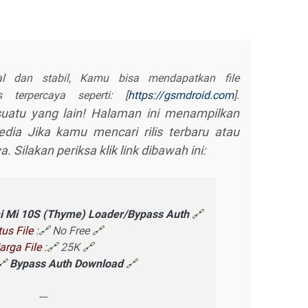
al dan stabil, Kamu bisa mendapatkan file
 terpercaya seperti: [
https://gsmdroid.com
].
atu yang lain! Halaman ini menampilkan
ia Jika kamu mencari rilis terbaru atau
a. Silakan periksa klik link dibawah ini:
i Mi 10S (Thyme) Loader/Bypass Auth
🔗
tus File
:
🔗
No Free
🔗
arga File
:
🔗
25K
🔗
🔗
Bypass Auth Download
🔗
---