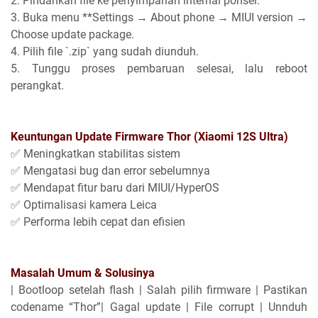
2. Pindahkan file ke penyimpanan internal ponsel.
3. Buka menu **Settings → About phone → MIUI version →
Choose update package.
4. Pilih file `.zip` yang sudah diunduh.
5. Tunggu proses pembaruan selesai, lalu reboot
perangkat.
Keuntungan Update Firmware Thor (Xiaomi 12S Ultra)
✅ Meningkatkan stabilitas sistem
✅ Mengatasi bug dan error sebelumnya
✅ Mendapat fitur baru dari MIUI/HyperOS
✅ Optimalisasi kamera Leica
✅ Performa lebih cepat dan efisien
Masalah Umum & Solusinya
| Bootloop setelah flash | Salah pilih firmware | Pastikan
codename “Thor”| Gagal update | File corrupt | Unnduh