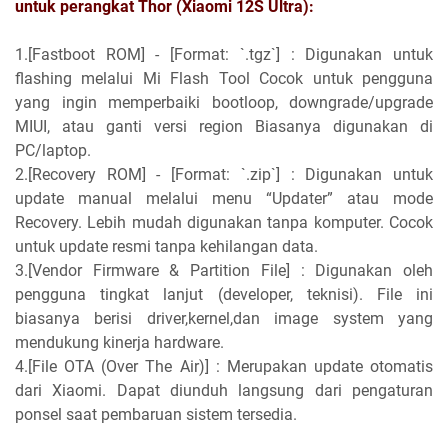
untuk perangkat Thor (Xiaomi 12S Ultra):
1.[Fastboot ROM] - [Format: `.tgz`] : Digunakan untuk
flashing melalui Mi Flash Tool Cocok untuk pengguna
yang ingin memperbaiki bootloop, downgrade/upgrade
MIUI, atau ganti versi region Biasanya digunakan di
PC/laptop.
2.[Recovery ROM] - [Format: `.zip`] : Digunakan untuk
update manual melalui menu “Updater” atau mode
Recovery. Lebih mudah digunakan tanpa komputer. Cocok
untuk update resmi tanpa kehilangan data.
3.[Vendor Firmware & Partition File] : Digunakan oleh
pengguna tingkat lanjut (developer, teknisi). File ini
biasanya berisi driver,kernel,dan image system yang
mendukung kinerja hardware.
4.[File OTA (Over The Air)] : Merupakan update otomatis
dari Xiaomi. Dapat diunduh langsung dari pengaturan
ponsel saat pembaruan sistem tersedia.