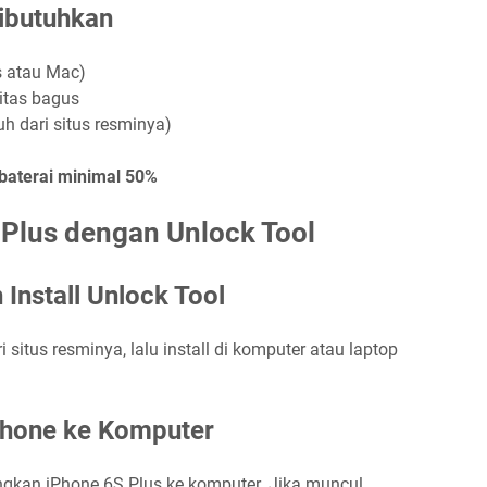
Dibutuhkan
 atau Mac)
itas bagus
h dari situs resminya)
 baterai minimal 50%
 Plus dengan Unlock Tool
Install Unlock Tool
i situs resminya, lalu install di komputer atau laptop
Phone ke Komputer
kan iPhone 6S Plus ke komputer. Jika muncul