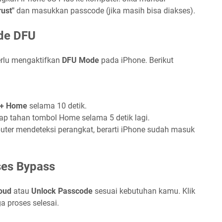
rust"
dan masukkan passcode (jika masih bisa diakses).
de DFU
erlu mengaktifkan
DFU Mode
pada iPhone. Berikut
 + Home
selama 10 detik.
tap tahan tombol Home selama 5 detik lagi.
puter mendeteksi perangkat, berarti iPhone sudah masuk
ses Bypass
oud
atau
Unlock Passcode
sesuai kebutuhan kamu. Klik
 proses selesai.