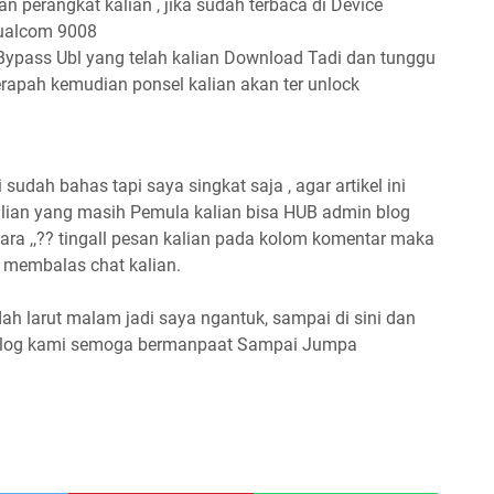
n perangkat kalian , jika sudah terbaca di Device
oualcom 9008
 Bypass Ubl yang telah kalian Download Tadi dan tunggu
erapah kemudian ponsel kalian akan ter unlock
 sudah bahas tapi saya singkat saja , agar artikel ini
 kalian yang masih Pemula kalian bisa HUB admin blog
ra ,,?? tingall pesan kalian pada kolom komentar maka
membalas chat kalian.
ah larut malam jadi saya ngantuk, sampai di sini dan
i blog kami semoga bermanpaat Sampai Jumpa