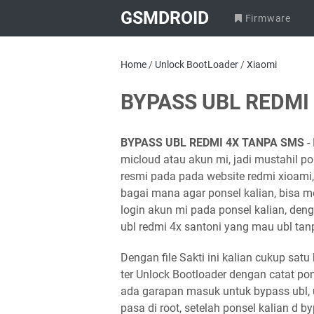
GSMDROID
Firmware
Home
/
Unlock BootLoader
/
Xiaomi
BYPASS UBL REDMI
BYPASS UBL REDMI 4X TANPA SMS
-
micloud atau akun mi, jadi mustahil p
resmi pada pada website redmi xioami
bagai mana agar ponsel kalian, bisa 
login akun mi pada ponsel kalian, den
ubl redmi 4x santoni yang mau ubl ta
Dengan file Sakti ini kalian cukup sat
ter Unlock Bootloader dengan catat pons
ada garapan masuk untuk bypass ubl, 
pasa di root, setelah ponsel kalian d 