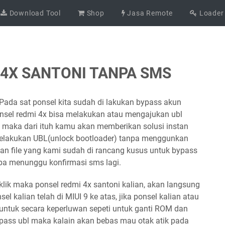
Download Tool
Shop
Jasa Remote
Loader
 4X SANTONI TANPA SMS
 Pada sat ponsel kita sudah di lakukan bypass akun
onsel redmi 4x bisa melakukan atau mengajukan ubl
, maka dari ituh kamu akan memberikan solusi instan
melakukan UBL(unlock bootloader) tanpa menggunkan
gan file yang kami sudah di rancang kusus untuk bypass
npa menunggu konfirmasi sms lagi.
u klik maka ponsel redmi 4x santoni kalian, akan langsung
el kalian telah di MIUI 9 ke atas, jika ponsel kalian atau
untuk secara keperluwan sepeti untuk ganti ROM dan
bypass ubl maka kalain akan bebas mau otak atik pada