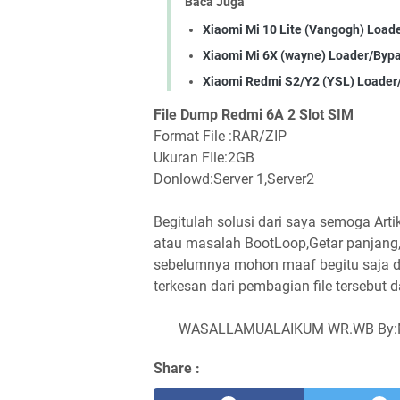
Baca Juga
Xiaomi Mi 10 Lite (Vangogh) Load
Xiaomi Mi 6X (wayne) Loader/Byp
Xiaomi Redmi S2/Y2 (YSL) Loader
File Dump Redmi 6A 2 Slot SIM
Format File :RAR/ZIP
Ukuran FIle:2GB
Donlowd:Server 1,Server2
Begitulah solusi dari saya semoga Ar
atau masalah BootLoop,Getar panjang,L
sebelumnya mohon maaf begitu saja 
terkesan dari pembagian file tersebut 
WASALLAMUALAIKUM WR.WB By:M'
Share :