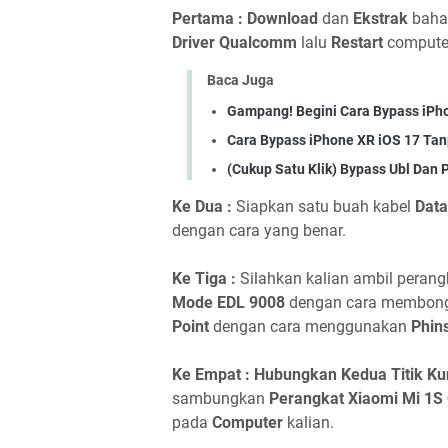
Pertama : Download
dan
Ekstrak
baha
Driver Qualcomm
lalu
Restart
computer
Baca Juga
Gampang! Begini Cara Bypass iPho
Cara Bypass iPhone XR iOS 17 Ta
(Cukup Satu Klik) Bypass Ubl Dan
Ke Dua :
Siapkan satu buah kabel
Data
dengan cara yang benar.
Ke Tiga :
Silahkan kalian ambil peran
Mode EDL 9008
dengan cara membon
Point
dengan cara menggunakan
Phin
Ke Empat : Hubungkan Kedua Titik Ku
sambungkan
Perangkat Xiaomi Mi 1S
pada
Computer
kalian.