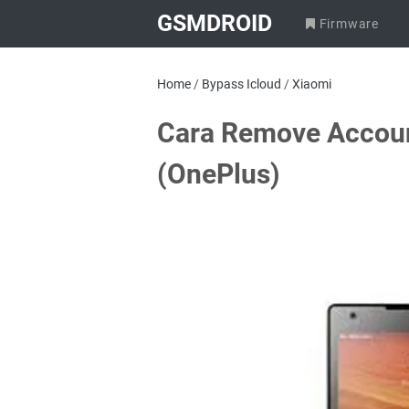
GSMDROID
Firmware
Home
/
Bypass Icloud
/
Xiaomi
Cara Remove Accoun
(OnePlus)