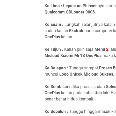
Ke Lima : Lepaskan Phinset
nya sampa
Qualcomm QDLoader 9008
.
Ke Enam :
Langkah selanjutnya kalain
sudah kalian
Ekstrak
pada computer ka
OnePlus
kalian.
Ke Tujuh :
Kalian pilih saja
Menu
2
lal
Micloud Xiaomi Mi 1S OnePlus
maka ka
Ke Delapan :
Tunggu sampai
Proses B
muncul
Logo Unlcok Micloud Sukses
.
Ke Sembilan :
Jika proses sudah
Seles
OnePlus
kalian pada kabel
Usb
lalu
Hi
benar benar hidup kembali.
Ke Sepuluh :
Tunggu hingga masuk k