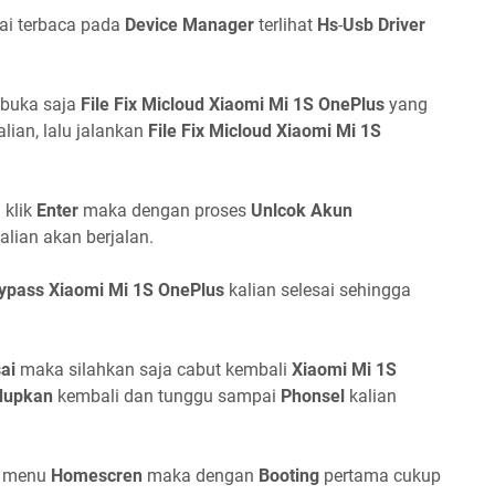
i terbaca pada
Device Manager
terlihat
Hs
-
Usb Driver
 buka saja
File Fix Micloud
Xiaomi Mi 1S OnePlus
yang
lian, lalu jalankan
File Fix Micloud Xiaomi Mi 1S
u klik
Enter
maka dengan proses
Unlcok Akun
lian akan berjalan.
ypass
Xiaomi Mi 1S OnePlus
kalian selesai sehingga
ai
maka silahkan saja cabut kembali
Xiaomi Mi 1S
dupkan
kembali dan tunggu sampai
Phonsel
kalian
e menu
Homescren
maka dengan
Booting
pertama cukup