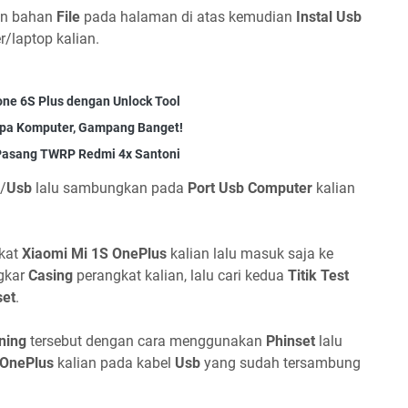
n bahan
File
pada halaman di atas kemudian
Instal Usb
/laptop kalian.
ne 6S Plus dengan Unlock Tool
npa Komputer, Gampang Banget!
 Pasang TWRP Redmi 4x Santoni
/
Usb
lalu sambungkan pada
Port Usb Computer
kalian
gkat
Xiaomi Mi 1S OnePlus
kalian lalu masuk saja ke
gkar
Casing
perangkat kalian, lalu cari kedua
Titik Test
set
.
ning
tersebut dengan cara menggunakan
Phinset
lalu
 OnePlus
kalian pada kabel
Usb
yang sudah tersambung