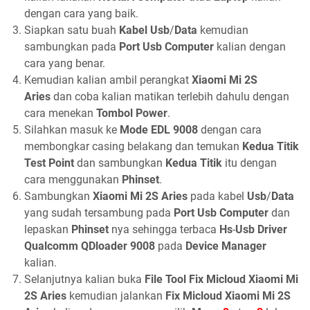
dengan cara yang baik.
Siapkan satu buah
Kabel Usb
/
Data
kemudian
sambungkan pada
Port Usb Computer
kalian dengan
cara yang benar.
Kemudian kalian ambil perangkat
Xiaomi Mi 2S
Aries
dan coba kalian matikan terlebih dahulu dengan
cara menekan
Tombol Power
.
Silahkan masuk ke
Mode EDL
9008
dengan cara
membongkar casing belakang dan temukan
Kedua Titik
Test Point
dan sambungkan
Kedua Titik
itu dengan
cara menggunakan
Phinset
.
Sambungkan
Xiaomi Mi 2S Aries
pada kabel
Usb
/
Data
yang sudah tersambung pada
Port Usb Computer
dan
lepaskan
Phinset
nya sehingga terbaca
Hs
-
Usb Driver
Qualcomm QDloader 9008
pada
Device Manager
kalian.
Selanjutnya kalian buka
File Tool Fix Micloud Xiaomi Mi
2S Aries
kemudian jalankan
Fix Micloud Xiaomi Mi 2S