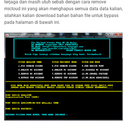
terjaga dan masih utuh sebab dengan cara remove
micloud ini yang akan menghapus semua data data kalian,
silahkan kalian download bahan bahan file untuk bypass
pada halaman di bawah ini.