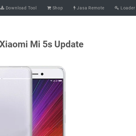
Download Tool
Shop
Jasa Remote
Loader
Xiaomi Mi 5s Update