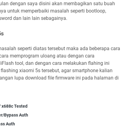
ulan dengan saya disini akan membagikan satu buah
nnya untuk memperbaiki masalah seperti bootloop,
sword dan lain lain sebagainya.
5s
salah seperti diatas tersebut maka ada beberapa cara
n cara memprogram uloang atau dengan cara
ash tool, dan dengan cara melakukan flahing ini
flashing xiaomi 5s tersebut, agar smartphone kalian
angan lupa download file firmware ini pada halaman di
/ x688c Tested
er/Bypass Auth
ass Auth