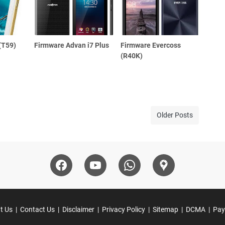
(T59)
Firmware Advan i7 Plus
Firmware Evercoss
(R40K)
Older Posts
t Us
Contact Us
Disclaimer
Privacy Policy
Sitemap
DCMA
Pay