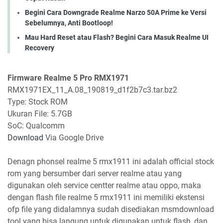
Begini Cara Downgrade Realme Narzo 50A Prime ke Versi
Sebelumnya, Anti Bootloop!
Mau Hard Reset atau Flash? Begini Cara Masuk Realme UI
Recovery
Firmware Realme 5 Pro RMX1971
RMX1971EX_11_A.08_190819_d1f2b7c3.tar.bz2
Type: Stock ROM
Ukuran File: 5.7GB
SoC: Qualcomm
Download
Via Google Drive
Denagn phonsel realme 5 rmx1911 ini adalah official stock
rom yang bersumber dari server realme atau yang
digunakan oleh service centter realme atau oppo, maka
dengan flash file realme 5 rmx1911 ini memiliki ekstensi
ofp file yang didalamnya sudah disediakan msmdownload
tool yang bisa langung untuk digunakan untuk flash, dan