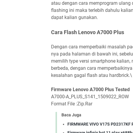
atau dengan cara memprogram ulang d
flashing ini maka terlebih dahulu kal
dapat kalian gunakan.
Cara Flash Lenovo A7000 Plus
Dengan cara memperbaiki masalah pada 
nya pada halaman di bawah ini, sebelum
memilih type versi smartphone kalian,
berbeda, dengan cara memperbaikinya 
kesalahan gagal flash atau hardbrick.\
Firmware Lenovo A7000 Plus Tested
A7000-A_PLUS_S141_1509022_ROW
Format File :Zip.Rar
Baca Juga
FIRMWARE VIVO V17S PD2317KF 
Firmware infinix hot 11 play x688b