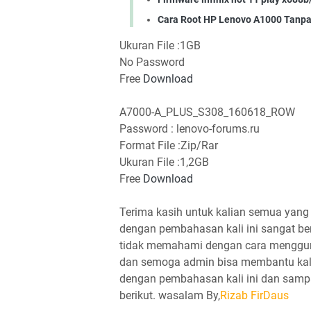
Cara Root HP Lenovo A1000 Tanpa 
Ukuran File :1GB
No Password
Free
Download
A7000-A_PLUS_S308_160618_ROW
Password : lenovo-forums.ru
Format File :Zip/Rar
Ukuran File :1,2GB
Free
Download
Terima kasih untuk kalian semua yang 
dengan pembahasan kali ini sangat ber
tidak memahami dengan cara menggun
dan semoga admin bisa membantu kali
dengan pembahasan kali ini dan samp
berikut. wasalam By,
Rizab FirDaus