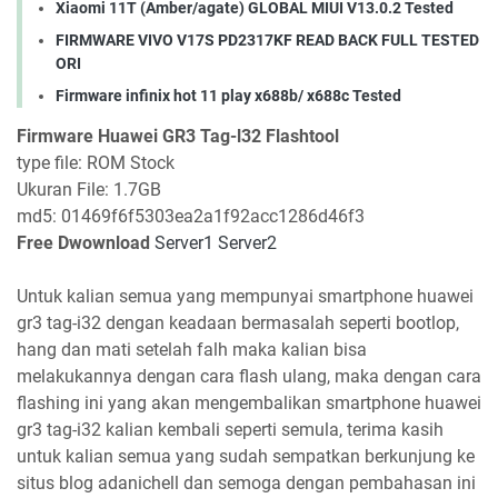
Xiaomi 11T (Amber/agate) GLOBAL MIUI V13.0.2 Tested
FIRMWARE VIVO V17S PD2317KF READ BACK FULL TESTED
ORI
Firmware infinix hot 11 play x688b/ x688c Tested
Firmware Huawei GR3 Tag-l32 Flashtool
type file: ROM Stock
Ukuran File: 1.7GB
md5: 01469f6f5303ea2a1f92acc1286d46f3
Free Dwownload
Server1
Server2
Untuk kalian semua yang mempunyai smartphone huawei
gr3 tag-i32 dengan keadaan bermasalah seperti bootlop,
hang dan mati setelah falh maka kalian bisa
melakukannya dengan cara flash ulang, maka dengan cara
flashing ini yang akan mengembalikan smartphone huawei
gr3 tag-i32 kalian kembali seperti semula, terima kasih
untuk kalian semua yang sudah sempatkan berkunjung ke
situs blog adanichell dan semoga dengan pembahasan ini