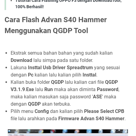
Tutorial Cara Flashing OPPO F3 dengan DownloadTool,
100% Berhasil!
Cara Flash Advan S40 Hammer
Menggunakan QGDP Tool
Ekstrak semua bahan bahan yang sudah kalian
Download
lalu simpa pada satu folder.
Lakuna
Insttal
Usb Driver Spreadtrum
yang sesuai
dengan
Pc
kalian lalu kalian pilih
Insttal
.
Kalian buka folder
QGDP
lalu kalian cari file
QGDP
V3.1.9
.
Exe
lalu
Run
maka akan diminta
Password
,
maka kalian masukan saja password '
ASE
' maka
dengan
QGDP
akan terbuka.
Pilih menu
Config
dan kalian pilih
Please Select CPB
file lalu arahkan pada
Firmware Advan S40 Hammer
.