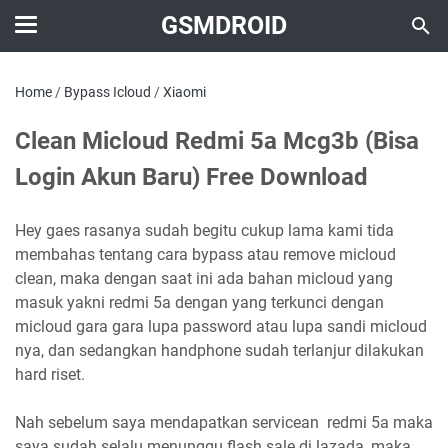
GSMDROID
Home
/
Bypass Icloud
/
Xiaomi
Clean Micloud Redmi 5a Mcg3b (Bisa
Login Akun Baru) Free Download
Hey gaes rasanya sudah begitu cukup lama kami tida
membahas tentang cara bypass atau remove micloud
clean, maka dengan saat ini ada bahan micloud yang
masuk yakni redmi 5a dengan yang terkunci dengan
micloud gara gara lupa password atau lupa sandi micloud
nya, dan sedangkan handphone sudah terlanjur dilakukan
hard riset.
Nah sebelum saya mendapatkan servicean redmi 5a maka
saya sudah selalu menunggu flash sale di lazada, maka