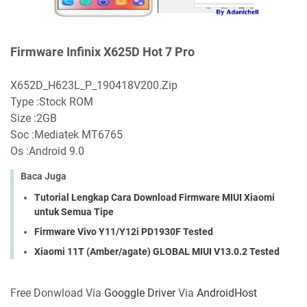
Firmware Infinix X625D Hot 7 Pro
X652D_H623L_P_190418V200.Zip
Type :Stock ROM
Size :2GB
Soc :Mediatek MT6765
Os :Android 9.0
Baca Juga
Tutorial Lengkap Cara Download Firmware MIUI Xiaomi
untuk Semua Tipe
Firmware Vivo Y11/Y12i PD1930F Tested
Xiaomi 11T (Amber/agate) GLOBAL MIUI V13.0.2 Tested
Free Donwload Via
Googgle Driver
Via
AndroidHost