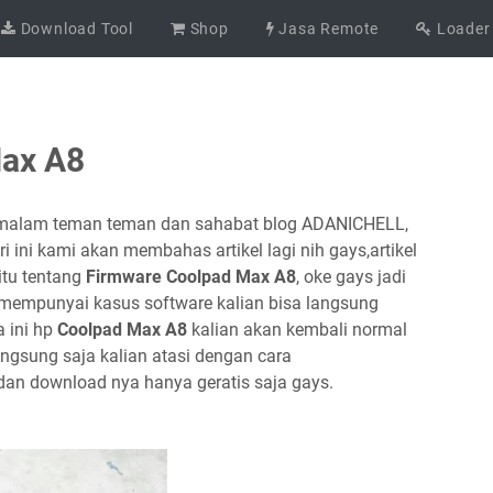
Download Tool
Shop
Jasa Remote
Loader
Max A8
malam teman teman dan sahabat blog ADANICHELL,
ini kami akan membahas artikel lagi nih gays,artikel
itu tentang
Firmware Coolpad Max A8
, oke gays jadi
mempunyai kasus software kalian bisa langsung
 ini hp
Coolpad Max A8
kalian akan kembali normal
angsung saja kalian atasi dengan cara
 dan download nya hanya geratis saja gays.