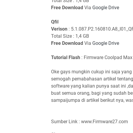
Total Size : 1,4 GB
Free Download
Via
Google Drive
Qfil
Verison
: 5.1.087.P2.160810.A8_I01_QF
Total Size : 1,4 GB
Free Download
Via
Google Drive
Tutorial Flash
: Firmware Coolpad Max
Oke gays mungkin cukup ini saja yang 
semogah pemabahasan artikel tentan
software yang kalian punya saat ini 
buat semua orang, bagi yang sudah ber
sampaijumpa di artikel berikut nya, wa
Sumber Link : www.Firmware27.com