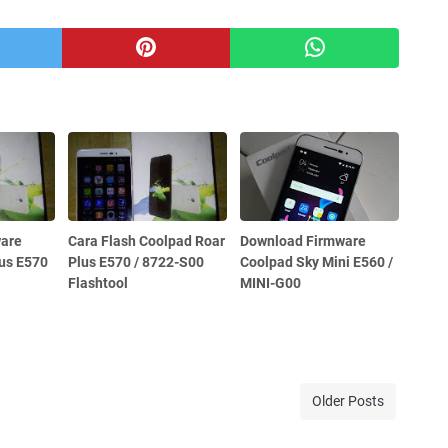
are
Cara Flash Coolpad Roar
Download Firmware
us E570
Plus E570 / 8722-S00
Coolpad Sky Mini E560 /
Flashtool
MINI-G00
Older Posts