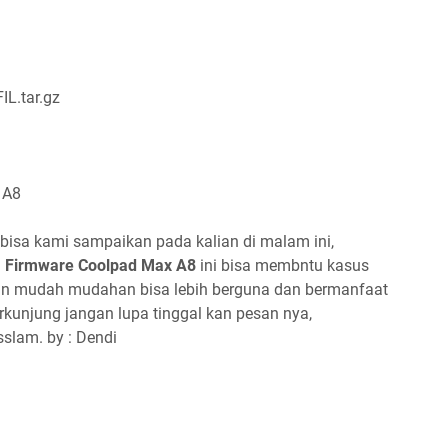
IL.tar.gz
 A8
bisa kami sampaikan pada kalian di malam ini,
g
Firmware Coolpad Max A8
ini bisa membntu kasus
,dan mudah mudahan bisa lebih berguna dan bermanfaat
kunjung jangan lupa tinggal kan pesan nya,
sslam. by : Dendi