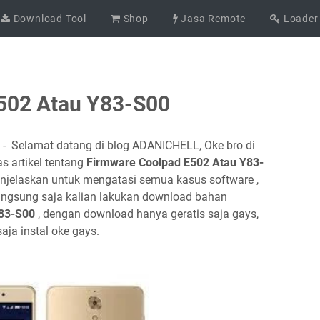
Download Tool
Shop
Jasa Remote
Loader
502 Atau Y83-S00
0
- Selamat datang di blog ADANICHELL, Oke bro di
 artikel tentang
Firmware Coolpad E502 Atau Y83-
enjelaskan untuk mengatasi semua kasus software ,
langsung saja kalian lakukan download bahan
Y83-S00
, dengan download hanya geratis saja gays,
aja instal oke gays.