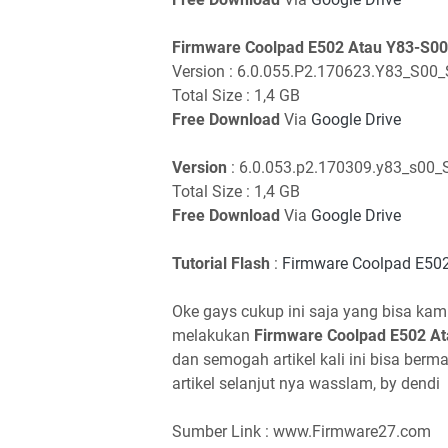
Firmware Coolpad E502 Atau Y83-S00
Version : 6.0.055.P2.170623.Y83_S00_S
Total Size : 1,4 GB
Free Download
Via
Google Drive
Version
: 6.0.053.p2.170309.y83_s00_Sc
Total Size : 1,4 GB
Free Download
Via
Google Drive
Tutorial Flash
:
Firmware Coolpad E50
Oke gays cukup ini saja yang bisa ka
melakukan
Firmware Coolpad E502 A
dan semogah artikel kali ini bisa ber
artikel selanjut nya wasslam, by dendi
Sumber Link : www.Firmware27.com