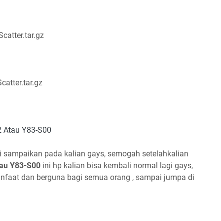
catter.tar.gz
atter.tar.gz
2 Atau Y83-S00
mi sampaikan pada kalian gays, semogah setelahkalian
tau Y83-S00
ini hp kalian bisa kembali normal lagi gays,
manfaat dan berguna bagi semua orang , sampai jumpa di