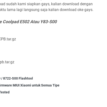
oad sudah kami siapkan gays, kalian download dengan
aktu lama lagi langsung saja kalian download oke gays.
e Coolpad E502 Atau Y83-S00
PB.tar.gz
pb.tar.gz
 / 8722-S00 Flashtool
Firmware MIUI Xiaomi untuk Semua Tipe
Tested