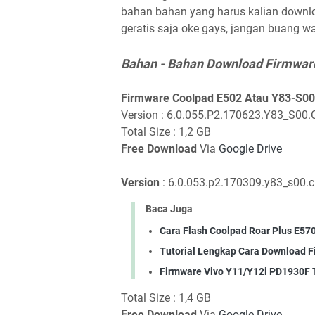
bahan bahan yang harus kalian downl
geratis saja oke gays, jangan buang w
Bahan - Bahan Download Firmwar
Firmware Coolpad E502 Atau Y83-S00
Version : 6.0.055.P2.170623.Y83_S00.C
Total Size : 1,2 GB
Free Download
Via
Google Drive
Version
: 6.0.053.p2.170309.y83_s00.c
Baca Juga
Cara Flash Coolpad Roar Plus E570
Tutorial Lengkap Cara Download 
Firmware Vivo Y11/Y12i PD1930F 
Total Size : 1,4 GB
Free Download
Via
Google Drive