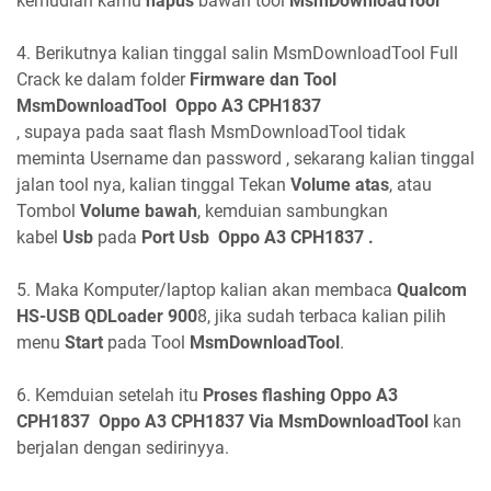
kemudian kamu
hapus
bawan tool
MsmDownloadTool
4. Berikutnya kalian tinggal salin MsmDownloadTool Full
Crack ke dalam folder
Firmware dan Tool
MsmDownloadTool Oppo A3 CPH1837
, supaya pada saat flash MsmDownloadTool tidak
meminta Username dan password , sekarang kalian tinggal
jalan tool nya, kalian tinggal Tekan
Volume atas
, atau
Tombol
Volume bawah
, kemduian sambungkan
kabel
Usb
pada
Port Usb Oppo A3 CPH1837 .
5. Maka Komputer/laptop kalian akan membaca
Qualcom
HS-USB QDLoader 900
8, jika sudah terbaca kalian pilih
menu
Start
pada Tool
MsmDownloadTool
.
6. Kemduian setelah itu
Proses flashing Oppo A3
CPH1837 Oppo A3 CPH1837 Via MsmDownloadTool
kan
berjalan dengan sedirinyya.