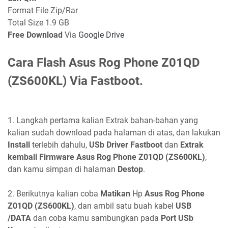
Format File Zip/Rar
Total Size 1.9 GB
Free Download
Via
Google Drive
Cara Flash Asus Rog Phone Z01QD
(ZS600KL) Via Fastboot.
1. Langkah pertama kalian Extrak bahan-bahan yang
kalian sudah download pada halaman di atas, dan lakukan
Install
terlebih dahulu,
USb Driver Fastboot
dan
Extrak
kembali Firmware Asus Rog Phone Z01QD (ZS600KL)
,
dan kamu simpan di halaman
Destop
.
2. Berikutnya kalian coba
Matikan
Hp
Asus Rog Phone
Z01QD (ZS600KL)
, dan ambil satu buah kabel
USB
/DATA
dan coba kamu sambungkan pada
Port USb