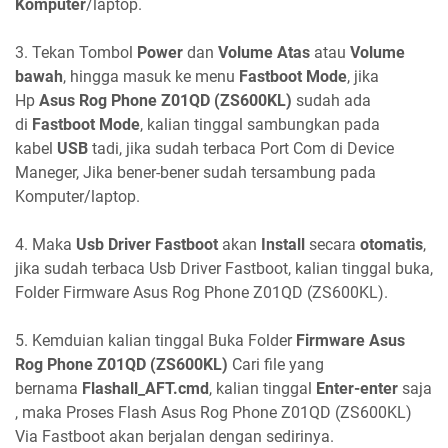
Komputer
/laptop.
3. Tekan Tombol
Power
dan
Volume Atas
atau
Volume
bawah
, hingga masuk ke menu
Fastboot Mode
, jika
Hp
Asus Rog Phone Z01QD (ZS600KL)
sudah ada
di
Fastboot Mode
, kalian tinggal sambungkan pada
kabel
USB
tadi, jika sudah terbaca Port Com di Device
Maneger, Jika bener-bener sudah tersambung pada
Komputer/laptop.
4. Maka
Usb Driver Fastboot
akan
Install
secara
otomatis
,
jika sudah terbaca Usb Driver Fastboot, kalian tinggal buka,
Folder Firmware Asus Rog Phone Z01QD (ZS600KL).
5. Kemduian kalian tinggal Buka Folder
Firmware Asus
Rog Phone Z01QD (ZS600KL)
Cari file yang
bernama
Flashall_AFT.cmd
, kalian tinggal
Enter-enter
saja
, maka Proses Flash Asus Rog Phone Z01QD (ZS600KL)
Via Fastboot akan berjalan dengan sedirinya.