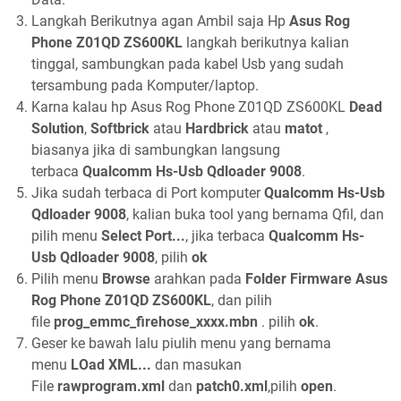
Langkah Berikutnya agan Ambil saja Hp
Asus Rog
Phone Z01QD ZS600KL
langkah berikutnya kalian
tinggal, sambungkan pada kabel Usb yang sudah
tersambung pada Komputer/laptop.
Karna kalau hp Asus Rog Phone Z01QD ZS600KL
Dead
Solution
,
Softbrick
atau
Hardbrick
atau
matot
,
biasanya jika di sambungkan langsung
terbaca
Qualcomm Hs-Usb Qdloader 9008
.
Jika sudah terbaca di Port komputer
Qualcomm Hs-Usb
Qdloader 9008
, kalian buka tool yang bernama Qfil, dan
pilih menu
Select Port...
, jika terbaca
Qualcomm Hs-
Usb Qdloader 9008
, pilih
ok
Pilih menu
Browse
arahkan pada
Folder Firmware
Asus
Rog Phone Z01QD ZS600KL
, dan pilih
file
prog_emmc_firehose_xxxx.mbn
. pilih
ok
.
Geser ke bawah lalu piulih menu yang bernama
menu
LOad XML...
dan masukan
File
rawprogram.xml
dan
patch0.xml
,pilih
open
.