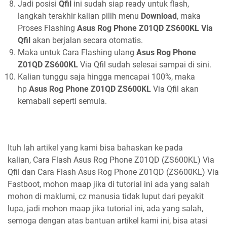
Jadi posisi
Qfil
ini sudah siap ready untuk flash,
langkah terakhir kalian pilih menu
Download
, maka
Proses Flashing
Asus Rog Phone Z01QD ZS600KL
Via
Qfil
akan berjalan secara otomatis.
Maka untuk Cara Flashing ulang
Asus Rog Phone
Z01QD ZS600KL
Via Qfil sudah selesai sampai di sini.
Kalian tunggu saja hingga mencapai 100%, maka
hp
Asus Rog Phone Z01QD ZS600KL
Via Qfil akan
kemabali seperti semula.
Ituh lah artikel yang kami bisa bahaskan ke pada
kalian, Cara Flash Asus Rog Phone Z01QD (ZS600KL) Via
Qfil dan Cara Flash Asus Rog Phone Z01QD (ZS600KL) Via
Fastboot, mohon maap jika di tutorial ini ada yang salah
mohon di maklumi, cz manusia tidak luput dari peyakit
lupa, jadi mohon maap jika tutorial ini, ada yang salah,
semoga dengan atas bantuan artikel kami ini, bisa atasi