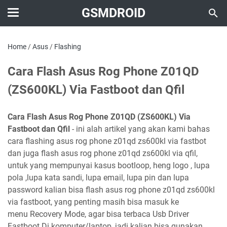
GSMDROID
Home
/
Asus
/
Flashing
Cara Flash Asus Rog Phone Z01QD
(ZS600KL) Via Fastboot dan Qfil
Cara Flash Asus Rog Phone Z01QD (ZS600KL) Via
Fastboot dan Qfil
- ini alah artikel yang akan kami bahas
cara flashing asus rog phone z01qd zs600kl via fastbot
dan juga flash asus rog phone z01qd zs600kl via qfil,
untuk yang mempunyai kasus bootloop, heng logo , lupa
pola ,lupa kata sandi, lupa email, lupa pin dan lupa
password kalian bisa flash asus rog phone z01qd zs600kl
via fastboot, yang penting masih bisa masuk ke
menu Recovery Mode, agar bisa terbaca Usb Driver
Fastboot Di komputer/laptop, jadi kalian bisa gunakan