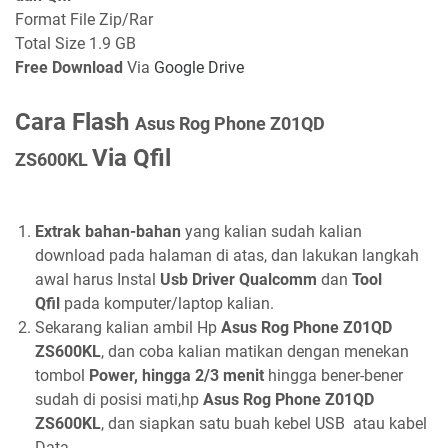
Format File Zip/Rar
Total Size 1.9 GB
Free Download
Via
Google Drive
Cara Flash
Asus Rog Phone Z01QD
Via Qfil
ZS600KL
Extrak bahan-bahan
yang kalian sudah kalian
download pada halaman di atas, dan lakukan langkah
awal harus Instal
Usb Driver Qualcomm
dan
Tool
Qfil
pada komputer/laptop kalian.
Sekarang kalian ambil Hp
Asus Rog Phone Z01QD
ZS600KL
, dan coba kalian matikan dengan menekan
tombol
Power, hingga 2/3 menit
hingga bener-bener
sudah di posisi mati,hp
Asus Rog Phone Z01QD
ZS600KL
, dan siapkan satu buah kebel USB atau kabel
Data.