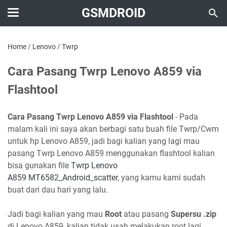
GSMDROID
Home
/
Lenovo
/
Twrp
Cara Pasang Twrp Lenovo A859 via
Flashtool
Cara Pasang Twrp Lenovo A859 via Flashtool
- Pada
malam kali ini saya akan berbagi satu buah file Twrp/Cwm
untuk hp Lenovo A859, jadi bagi kalian yang lagi mau
pasang Twrp Lenovo A859 menggunakan flashtool kalian
bisa gunakan file
Twrp Lenovo
A859 MT6582_Android_scatter
, yang kamu kami sudah
buat dari dau hari yang lalu.
Jadi bagi kalian yang mau
Root
atau pasang
Supersu .zip
di Lenovo A859, kalian tidak usah melakukan root lagi,