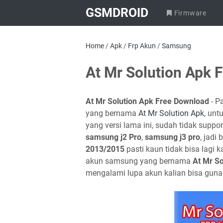
GSMDROID
Firmware
Home
/
Apk
/
Frp Akun
/
Samsung
At Mr Solution Apk 
At Mr Solution Apk Free Download
- Pa
yang bernama
At Mr Solution Apk
, unt
yang versi lama ini, sudah tidak suppo
samsung j2 Pro
,
samsung j3 pro
, jadi
2013/2015
pasti kaun tidak bisa lagi 
akun samsung yang bernama
At Mr So
mengalami lupa akun kalian bisa gunak