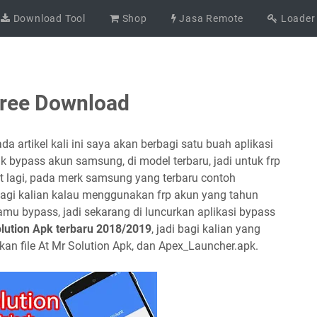
Download Tool
Shop
Jasa Remote
Loader
Free Download
da artikel kali ini saya akan berbagi satu buah aplikasi
uk bypass akun samsung, di model terbaru, jadi untuk frp
rt lagi, pada merk samsung yang terbaru contoh
 bagi kalian kalau menggunakan frp akun yang tahun
kamu bypass, jadi sekarang di luncurkan aplikasi bypass
lution Apk
terbaru 2018/2019
, jadi bagi kalian yang
an file At Mr Solution Apk, dan Apex_Launcher.apk.