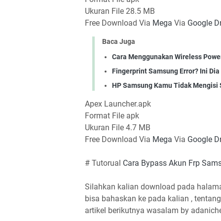
Ukuran File 28.5 MB
Free Download Via
Mega
Via
Google Dr
Baca Juga
Cara Menggunakan Wireless Power
Fingerprint Samsung Error? Ini D
HP Samsung Kamu Tidak Mengisi Sa
Apex Launcher.apk
Format File apk
Ukuran File 4.7 MB
Free Download Via
Mega
Via
Google Dr
# Tutorual
Cara Bypass Akun Frp Sam
Silahkan kalian download pada halama
bisa bahaskan ke pada kalian , tentan
artikel berikutnya wasalam by adaniche