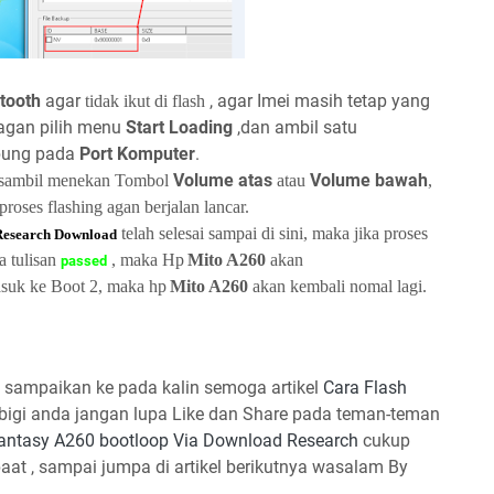
tooth
agar
, agar Imei masih tetap yang
tidak ikut di flash
agan pilih menu
Start Loading
,dan ambil satu
bung pada
Port Komputer
.
Volume atas
Volume bawah
sambil menekan
Tombol
atau
,
oses flashing agan berjalan lancar.
telah selesai sampai di sini, maka jika proses
Research Download
a tulisan
, maka Hp
Mito A260
akan
passed
asuk ke
Boot 2
, maka hp
Mito A260
akan kembali nomal lagi.
a sampaikan ke pada kalin semoga artikel
Cara Flash
t bigi anda jangan lupa Like dan Share pada teman-teman
 Fantasy A260 bootloop Via Download Research
cukup
at , sampai jumpa di artikel berikutnya wasalam By