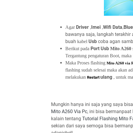
Driver
Imei
Wifi
Data
Blue
Agar
,
,
,
bawanya saja, langkah terakhir 
buah
Usb
coba agan sam
kabel
Port Usb
Berikut pada
Mito A260
Tergantung pengaturan Boot, maka pr
Maka
Proses flashing
Mito A260
via 
flashing sudah selesai maka akan ad
ulang
melakukan
, untuk m
Restart
Mungkin hanya ini saja yang saya bis
Mito A260 Via Pc
, ini bisa bermanpaa
kalain tentang
Tutorial Flashing Mito
sekian dari saya semoga bisa bermanpa
adanichell.