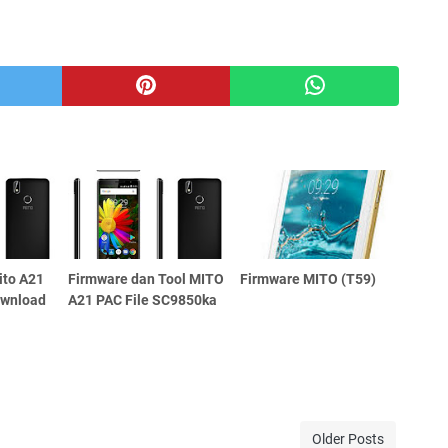
ito A21
Firmware dan Tool MITO
Firmware MITO (T59)
ownload
A21 PAC File SC9850ka
Older Posts