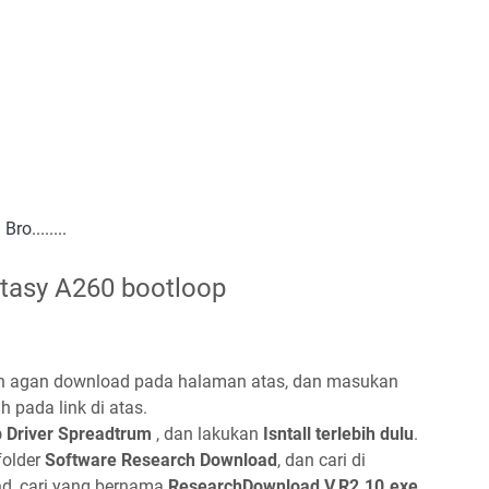
ro........
ntasy A260 bootloop
 agan download pada halaman atas, dan masukan
 pada link di atas.
b Driver Spreadtrum
, dan lakukan
Isntall terlebih dulu
.
folder
Software Research Download
, dan cari di
a
d ,cari yang bernama
ResearchDownload V.R2.10.exe
,