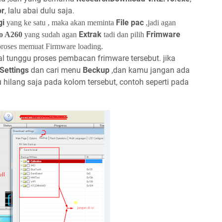
or
, lalu abai dulu saja.
gi
File pac
yang ke satu , maka akan meminta
,jadi agan
Extrak
Frimware
o A260
yang sudah agan
tadi dan pilih
proses memuat Firmware loading.
l tunggu proses pembacan frimware tersebut. jika
Settings
dan cari menu
Beckup
,dan kamu jangan ada
u hilang saja pada kolom tersebut, contoh seperti pada