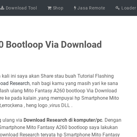
Download Tool
Shop
Jasa Remote
Loader
0 Bootloop Via Download
kali ini saya akan Share stau buah Tutorial Flashing
load Research
, nah bagi kamu yang masih yari ke sana
l flash ulang Mito Fantasy A260 bootloop Via Download
e ke pada kalain ,yang mempuyai hp Smartphone Mito
error,kena , heng logo ,virus DLL .
g ulang via
Download Research di komputer/pc
. Dengan
martphone Mito Fantasy A260 bootloop saya lakukan
ownload Research teryata hp Smartphone Mito Fantasy