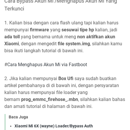
Cara Bypass Akun Mi /Menghapus Akun Mi Yang
Terkunci
1. Kalian bisa dengan cara flash ulang tapi kalian harus
mempunyai
firmware
yang
sesuwai tipe hp
kalian, jadi
ada toll
yang bernama untuk meng
non aktifkan akun
Xiaomi
, dengan mengedit
file system.img
, silahkan kamu
bisa ikuti langkah tutorial di bawah ini.
#
Cara Menghapus Akun Mi via Fastboot
2. Jika kalian mempunyai
Box Ufi
saya sudah buatkan
artikel pembahanya di di bawah ini, dengan persyaratan
kalian harus mempunyai file loader yang
bernam
prog_emmc_firehose_.mbn
, silahkan kalian bahas
dan amati tutorial di halaman di bawah ini.
Baca Juga
Xiaomi Mi 6X (wayne) Loader/Bypass Auth