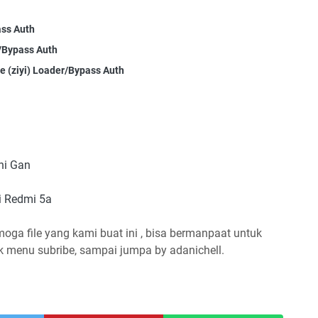
ass Auth
/Bypass Auth
te (ziyi) Loader/Bypass Auth
ni Gan
mi Redmi 5a
moga file yang kami buat ini , bisa bermanpaat untuk
ik menu subribe, sampai jumpa by adanichell.