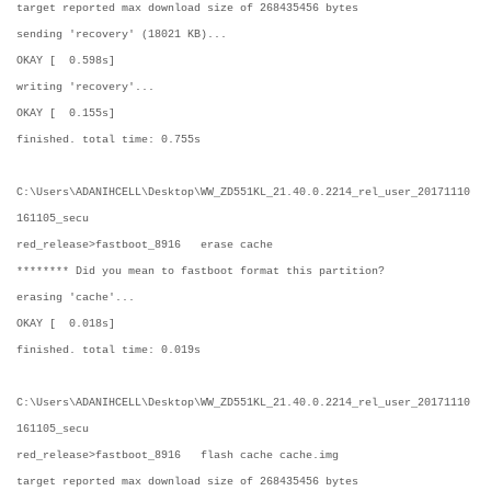
target reported max download size of 268435456 bytes
sending 'recovery' (18021 KB)...
OKAY [ 0.598s]
writing 'recovery'...
OKAY [ 0.155s]
finished. total time: 0.755s
C:\Users\ADANIHCELL\Desktop\WW_ZD551KL_21.40.0.2214_rel_user_20171110
161105_secu
red_release>fastboot_8916 erase cache
******** Did you mean to fastboot format this partition?
erasing 'cache'...
OKAY [ 0.018s]
finished. total time: 0.019s
C:\Users\ADANIHCELL\Desktop\WW_ZD551KL_21.40.0.2214_rel_user_20171110
161105_secu
red_release>fastboot_8916 flash cache cache.img
target reported max download size of 268435456 bytes