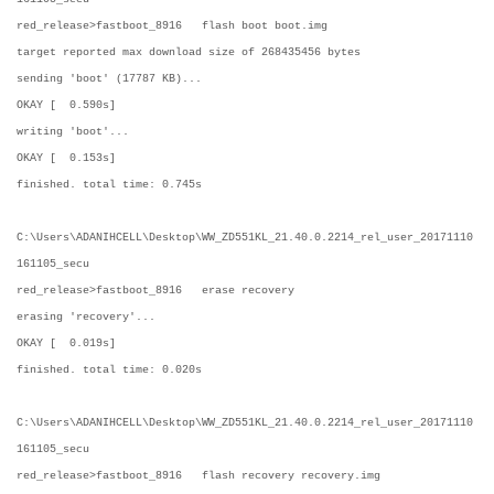
red_release>fastboot_8916 flash boot boot.img
target reported max download size of 268435456 bytes
sending 'boot' (17787 KB)...
OKAY [ 0.590s]
writing 'boot'...
OKAY [ 0.153s]
finished. total time: 0.745s
C:\Users\ADANIHCELL\Desktop\WW_ZD551KL_21.40.0.2214_rel_user_20171110
161105_secu
red_release>fastboot_8916 erase recovery
erasing 'recovery'...
OKAY [ 0.019s]
finished. total time: 0.020s
C:\Users\ADANIHCELL\Desktop\WW_ZD551KL_21.40.0.2214_rel_user_20171110
161105_secu
red_release>fastboot_8916 flash recovery recovery.img