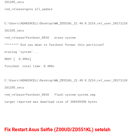
161105_secu
red_release>goto all_update
C:\Users\ADANIHCELL\Desktop\WW_ZD551KL_21.40.0.2214_rel_user_20171110
161105_secu
red_release>fastboot_8916 erase system
******** Did you mean to fastboot format this partition?
erasing 'system'...
OKAY [ 0.399s]
finished. total time: 0.400s
C:\Users\ADANIHCELL\Desktop\WW_ZD551KL_21.40.0.2214_rel_user_20171110
161105_secu
red_release>fastboot_8916 flash system system.img
target reported max download size of 268435456 bytes
Fix Restart Asus Selfie (Z00UD/ZD551KL) setelah