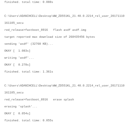
finished. total time: 0.088s
C:\Users\ADANIHCELL\Desktop\WW_ZD551KL_21.40.0.2214_rel_user_20171110
161105_secu
red_release>fastboot_8916 flash asdf asdf.img
target reported max download size of 268435456 bytes
sending 'asdf' (32768 KB)...
OKAY [ 1.083s]
writing 'asdf'...
OKAY [ 0.278s]
finished. total time: 1.361s
C:\Users\ADANIHCELL\Desktop\WW_ZD551KL_21.40.0.2214_rel_user_20171110
161105_secu
red_release>fastboot_8916 erase splash
erasing 'splash'...
OKAY [ 0.054s]
finished. total time: 0.055s