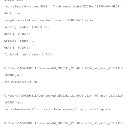
red_release>fastboot_8916 flash modem modem\ZD550KL\8939\NON-HLOS-
64bit.bin
target reported max download size of 268435456 bytes
sending 'modem' (65536 KB)...
OKAY [ 2.161s]
writing 'modem'...
OKAY [ 0.554s]
finished. total time: 2.717s
C:\Users\ADANIHCELL\Desktop\WW_ZD551KL_21.40.0.2214_rel_user_20171110
161105_secu
red_release>exit /b 0
C:\Users\ADANIHCELL\Desktop\WW_ZD551KL_21.40.0.2214_rel_user_20171110
161105_secu
red_release>rem if not exist base_system_*.img goto all_update
C:\Users\ADANIHCELL\Desktop\WW_ZD551KL_21.40.0.2214_rel_user_20171110