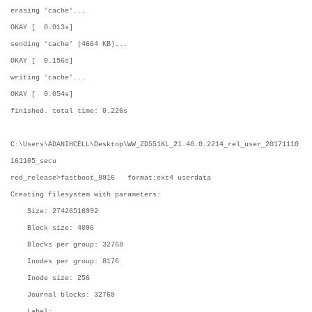
erasing 'cache'...
OKAY [ 0.013s]
sending 'cache' (4664 KB)...
OKAY [ 0.156s]
writing 'cache'...
OKAY [ 0.054s]
finished. total time: 0.226s
C:\Users\ADANIHCELL\Desktop\WW_ZD551KL_21.40.0.2214_rel_user_20171110
161105_secu
red_release>fastboot_8916 format:ext4 userdata
Creating filesystem with parameters:
Size: 27426516992
Block size: 4096
Blocks per group: 32768
Inodes per group: 8176
Inode size: 256
Journal blocks: 32768
Label: