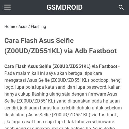
GSMDROID
Home
/
Asus
/
Flashing
Cara Flash Asus Selfie
(Z00UD/ZD551KL) via Adb Fastboot
Cara Flash Asus Selfie (Z00UD/ZD551KL) via Fastboot
-
Pada malam kali ini saya akan berbgai tips cara
mengatasi Asus Selfie (Z00UD/ZD551KL) bootloop, heng
logo, lupa pola,lupa kata sandi,dan lupa password, kalian
hanya cukup flashing ulang saja dengan firmware Asus
Selfie (Z00UD/ZD551KL) yang di gunakan pada hp agan
sendiri, jadi agan harus tau terlebih duhulu untuk sebelum
flash ulang Asus Selfie (Z00UD/ZD551KL) via fastboot ,
jika agan asal flash saja tapi tidak tahu versi firmware
apah yang di gunakan, maka akibatnya hp Asus Selfie