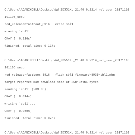
C:\Users\ADANIHCELL\Desktop\WW_ZD551KL_21.40.0.2214_rel_user_20171110
161105_secu
red_release>fastboot_8916 erase sbl1
erasing 'sbl1'...
OKAY [ 0.116s]
finished. total time: 0.117s
C:\Users\ADANIHCELL\Desktop\WW_ZD551KL_21.40.0.2214_rel_user_20171110
161105_secu
red_release>fastboot_8916 flash sbl1 firmware\8939\sbl1.mbn
target reported max download size of 268435456 bytes
sending 'sbl1' (283 KB)...
OKAY [ 0.014s]
writing 'sbl1'...
OKAY [ 0.059s]
finished. total time: 0.075s
C:\Users\ADANIHCELL\Desktop\WW_ZD551KL_21.40.0.2214_rel_user_20171110