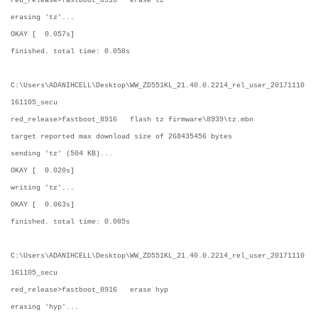
red_release>fastboot_8916 erase tz
erasing 'tz'...
OKAY [ 0.057s]
finished. total time: 0.058s
C:\Users\ADANIHCELL\Desktop\WW_ZD551KL_21.40.0.2214_rel_user_20171110
161105_secu
red_release>fastboot_8916 flash tz firmware\8939\tz.mbn
target reported max download size of 268435456 bytes
sending 'tz' (504 KB)...
OKAY [ 0.020s]
writing 'tz'...
OKAY [ 0.063s]
finished. total time: 0.085s
C:\Users\ADANIHCELL\Desktop\WW_ZD551KL_21.40.0.2214_rel_user_20171110
161105_secu
red_release>fastboot_8916 erase hyp
erasing 'hyp'...