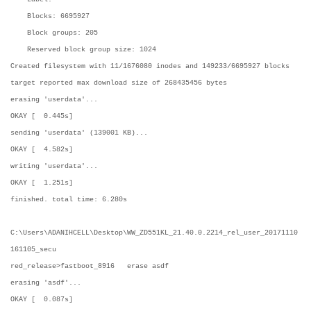
Blocks: 6695927
Block groups: 205
Reserved block group size: 1024
Created filesystem with 11/1676080 inodes and 149233/6695927 blocks
target reported max download size of 268435456 bytes
erasing 'userdata'...
OKAY [ 0.445s]
sending 'userdata' (139001 KB)...
OKAY [ 4.582s]
writing 'userdata'...
OKAY [ 1.251s]
finished. total time: 6.280s
C:\Users\ADANIHCELL\Desktop\WW_ZD551KL_21.40.0.2214_rel_user_20171110
161105_secu
red_release>fastboot_8916 erase asdf
erasing 'asdf'...
OKAY [ 0.087s]