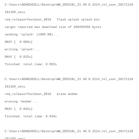
C:\Users\ADANIHCELL\Desktop\WW_ZD551KL_21.40.0.2214_rel_user_20171110
161105_secu
red_release>fastboot_8916 flash splash splash.bin
target reported max download size of 268435456 bytes
sending 'splash' (1909 KB)...
OKAY [ 0.068s]
writing 'splash'...
OKAY [ 0.022s]
finished. total time: 0.092s
C:\Users\ADANIHCELL\Desktop\WW_ZD551KL_21.40.0.2214_rel_user_20171110
161105_secu
red_release>fastboot_8916 erase modem
erasing 'modem'...
OKAY [ 0.033s]
finished. total time: 0.034s
C:\Users\ADANIHCELL\Desktop\WW_ZD551KL_21.40.0.2214_rel_user_20171110
161105_secu