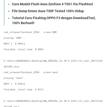
Cara Mudah Flash Asus Zenfone 4 T001 Via Flashtool
File Dump Emmc Asus T00F Tested 100% Hidup
Tutorial Cara Flashing OPPO F3 dengan DownloadTool,
100% Berhasil!
red_release>fastboot_8916 erase DDR
erasing 'DDR'...
OKAY [ 0.004s]
finished. total time: 0.005s
C:\Users\ADANIHCELL\Desktop\WW_ZD551KL_21.40.0.2214_rel_user_20171110
161105_secu
red_release>fastboot_8916 erase boot
erasing 'boot'...
OKAY [ 0.016s]
finished. total time: 0.017s
C:\Users\ADANIHCELL\Desktop\WW_ZD551KL_21.40.0.2214_rel_user_20171110
161105_secu