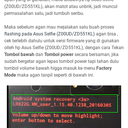
(Z00UD/ZD551KL), akan matot atau unbrik, jadi muncul
permasalahan satu, jadi tumbuh seribu.
Maka sebelum agan mau mejalakan satu buah proses
flashing pada Asus Selfie (Z00UD/ZD551KL)
agan bisa ,
cek terlebih dahulu untuk versi firmware yang di gunakan
olleh hp Asus Selfie (Z00UD/ZD551KL), dengan cara Tekan
Tombol bawah
dan
Tombol power
secara bersaman, jika
sudah bergetar agan lepas tombol power tapi tahan dulu
tombol volume bawah higga masuk ke menu
Factory
Mode
maka agan tanpil seperti di bawah ini.