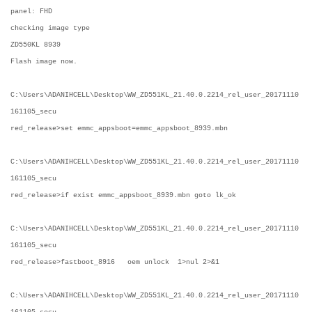
panel: FHD
checking image type
ZD550KL 8939
Flash image now.
C:\Users\ADANIHCELL\Desktop\WW_ZD551KL_21.40.0.2214_rel_user_20171110
161105_secu
red_release>set emmc_appsboot=emmc_appsboot_8939.mbn
C:\Users\ADANIHCELL\Desktop\WW_ZD551KL_21.40.0.2214_rel_user_20171110
161105_secu
red_release>if exist emmc_appsboot_8939.mbn goto lk_ok
C:\Users\ADANIHCELL\Desktop\WW_ZD551KL_21.40.0.2214_rel_user_20171110
161105_secu
red_release>fastboot_8916 oem unlock 1>nul 2>&1
C:\Users\ADANIHCELL\Desktop\WW_ZD551KL_21.40.0.2214_rel_user_20171110