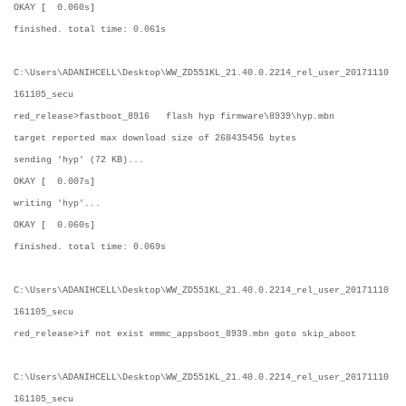
OKAY [ 0.060s]
finished. total time: 0.061s
C:\Users\ADANIHCELL\Desktop\WW_ZD551KL_21.40.0.2214_rel_user_20171110
161105_secu
red_release>fastboot_8916 flash hyp firmware\8939\hyp.mbn
target reported max download size of 268435456 bytes
sending 'hyp' (72 KB)...
OKAY [ 0.007s]
writing 'hyp'...
OKAY [ 0.060s]
finished. total time: 0.069s
C:\Users\ADANIHCELL\Desktop\WW_ZD551KL_21.40.0.2214_rel_user_20171110
161105_secu
red_release>if not exist emmc_appsboot_8939.mbn goto skip_aboot
C:\Users\ADANIHCELL\Desktop\WW_ZD551KL_21.40.0.2214_rel_user_20171110
161105_secu