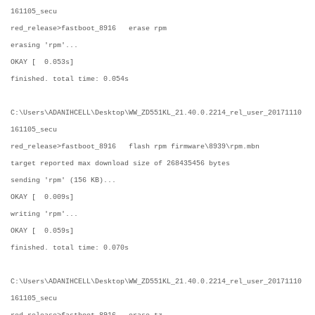
161105_secu
red_release>fastboot_8916 erase rpm
erasing 'rpm'...
OKAY [ 0.053s]
finished. total time: 0.054s
C:\Users\ADANIHCELL\Desktop\WW_ZD551KL_21.40.0.2214_rel_user_20171110
161105_secu
red_release>fastboot_8916 flash rpm firmware\8939\rpm.mbn
target reported max download size of 268435456 bytes
sending 'rpm' (156 KB)...
OKAY [ 0.009s]
writing 'rpm'...
OKAY [ 0.059s]
finished. total time: 0.070s
C:\Users\ADANIHCELL\Desktop\WW_ZD551KL_21.40.0.2214_rel_user_20171110
161105_secu