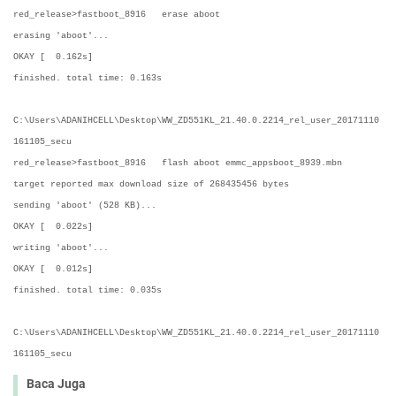
red_release>fastboot_8916 erase aboot
erasing 'aboot'...
OKAY [ 0.162s]
finished. total time: 0.163s
C:\Users\ADANIHCELL\Desktop\WW_ZD551KL_21.40.0.2214_rel_user_20171110
161105_secu
red_release>fastboot_8916 flash aboot emmc_appsboot_8939.mbn
target reported max download size of 268435456 bytes
sending 'aboot' (528 KB)...
OKAY [ 0.022s]
writing 'aboot'...
OKAY [ 0.012s]
finished. total time: 0.035s
C:\Users\ADANIHCELL\Desktop\WW_ZD551KL_21.40.0.2214_rel_user_20171110
161105_secu
Baca Juga