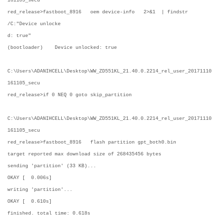
161105_secu
red_release>fastboot_8916 oem device-info 2>&1 | findstr
/C:"Device unlocke
d: true"
(bootloader) Device unlocked: true
C:\Users\ADANIHCELL\Desktop\WW_ZD551KL_21.40.0.2214_rel_user_20171110
161105_secu
red_release>if 0 NEQ 0 goto skip_partition
C:\Users\ADANIHCELL\Desktop\WW_ZD551KL_21.40.0.2214_rel_user_20171110
161105_secu
red_release>fastboot_8916 flash partition gpt_both0.bin
target reported max download size of 268435456 bytes
sending 'partition' (33 KB)...
OKAY [ 0.006s]
writing 'partition'...
OKAY [ 0.610s]
finished. total time: 0.618s