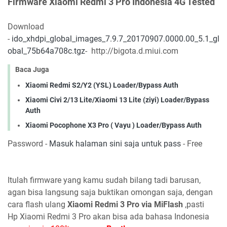
Firmware Xiaomi Redmi 3 Pro Indonesia 4G Tested
Download
-
ido_xhdpi_global_images_7.9.7_20170907.0000.00_5.1_gl
obal_75b64a708c.tgz
- http://bigota.d.miui.com
Baca Juga
Xiaomi Redmi S2/Y2 (YSL) Loader/Bypass Auth
Xiaomi Civi 2/13 Lite/Xiaomi 13 Lite (ziyi) Loader/Bypass
Auth
Xiaomi Pocophone X3 Pro ( Vayu ) Loader/Bypass Auth
Password -
Masuk halaman sini saja untuk pass
- Free
Itulah firmware yang kamu sudah bilang tadi barusan,
agan bisa langsung saja buktikan omongan saja, dengan
cara flash ulang
Xiaomi Redmi 3 Pro via MiFlash
,pasti
Hp Xiaomi Redmi 3 Pro akan bisa ada bahasa Indonesia