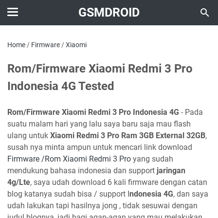
GSMDROID
Home
/
Firmware
/
Xiaomi
Rom/Firmware Xiaomi Redmi 3 Pro
Indonesia 4G Tested
Rom/Firmware Xiaomi Redmi 3 Pro Indonesia 4G
- Pada
suatu malam hari yang lalu saya baru saja mau flash
ulang untuk
Xiaomi Redmi 3 Pro Ram 3GB External 32GB
,
susah nya minta ampun untuk mencari link download
Firmware /Rom Xiaomi Redmi 3 Pro
yang sudah
mendukung bahasa indonesia dan support
jaringan
4g/Lte
, saya udah download 6 kali firmware dengan catan
blog katanya sudah bisa / support I
ndonesia 4G
, dan saya
udah lakukan tapi hasilnya jong , tidak sesuwai dengan
judul blognya, jadi bagi agan-agan yang mau melakukan