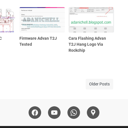
C
Firmware Advan T2J
Cara Flashing Advan
Tested
T2J Hang Logo Via
Rockchip
Older Posts