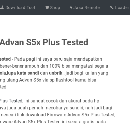
Download Tool
Shop
Jasa Remote
Loader
Advan S5x Plus Tested
ested
- Pada pagi ini saya baru saja mendapatkan
 bener-bener ampuh dan 100% bisa mengatasi segala
ola
,
lupa kata sandi
dan
unbrik
, jadi bagi kalian yang
ng ulang Advan S5x via sp flashtool kamu bisa
ted.
lus Tested
, ini sangat cocok dan akurat pada hp
aya juga udah pernah mecobanya sendiri, nah jadi bagi
mencari link download Firmware Advan S5x Plus Tested,
ware Advan S5x Plus Tested ini secara gratis pada