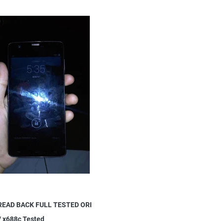
READ BACK FULL TESTED ORI
/ x688c Tested