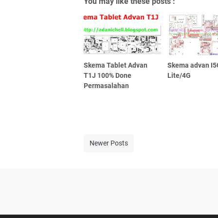
You may like these posts :
Skema Tablet Advan
Skema advan I5
T1J 100% Done
Lite/4G
Permasalahan
Newer Posts