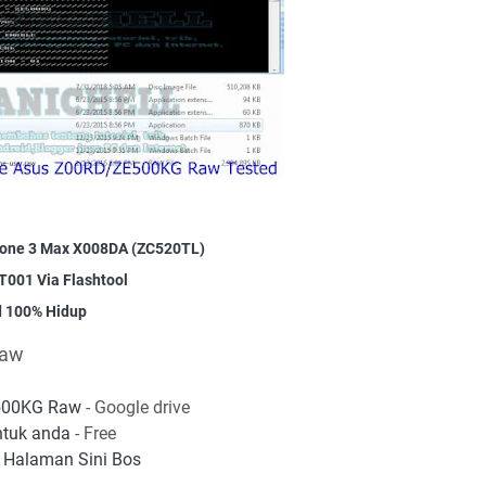
fone 3 Max X008DA (ZC520TL)
T001 Via Flashtool
d 100% Hidup
Raw
500KG Raw
- Google drive
ntuk anda
- Free
 Halaman Sini Bos