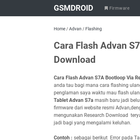
GSMDROID
Firmware
Home
/
Advan
/
Flashing
Cara Flash Advan S7
Download
Cara Flash Advan S7A Bootloop Via 
anda tau bagi mana cara flashing ula
penglaman saya waktu mau flash ulan
Tablet Advan S7a
masih baru jadi belu
firmware dari website resmi Advan,den
mengunakan Research Download teryata
jadi bagi yang mengalami keluhan.
Contoh :
sebagai berikut Error pada Tab