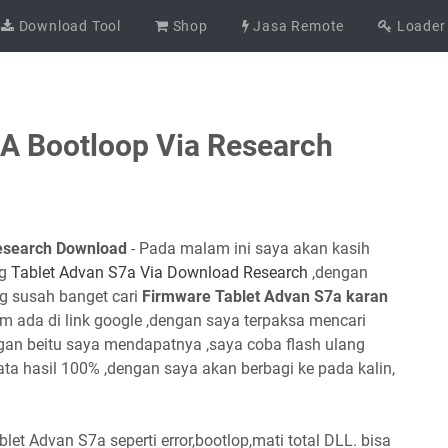
Download Tool
Shop
Jasa Remote
Loader
A Bootloop Via Research
Research Download
- Pada malam ini saya akan kasih
ng
Tablet Advan S7a Via Download Research
,dengan
g susah banget cari
Firmware Tablet Advan S7a karan
m ada di link google ,dengan saya terpaksa mencari
gan beitu saya mendapatnya ,saya coba flash ulang
 hasil 100% ,dengan saya akan berbagi ke pada kalin,
let Advan S7a seperti error,bootlop,mati total DLL. bisa