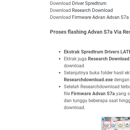
Download
Driver Spredtrum
Download
Research Download
Download
Firmware Advan Advan S7a
Proses flashing Advan S7a Via R
Ekstrak
Spredtrum Drivers LA
Ektrak juga
Research Download
download
Selanjutnya buka folder hasil ek
Researchdownload.exe
dengan c
Setelah Researchdownload terbuk
file
Firmware Advan S7a
yang su
dan tunggu beberapa saat hingg
download.