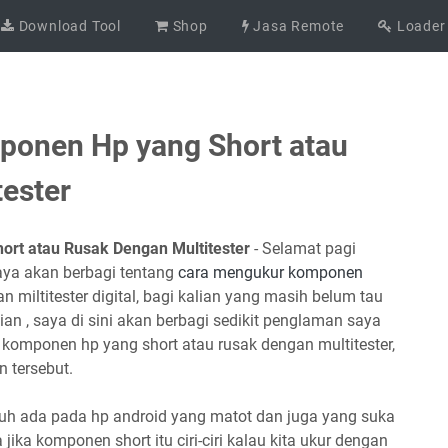
Download Tool
Shop
Jasa Remote
Loader
onen Hp yang Short atau
ester
rt atau Rusak Dengan Multitester
- Selamat pagi
aya akan berbagi tentang
cara mengukur komponen
miltitester digital, bagi kalian yang masih belum tau
ian , saya di sini akan berbagi sedikit penglaman saya
komponen hp yang short atau rusak dengan multitester,
 tersebut.
tuh ada pada hp android yang matot dan juga yang suka
jika komponen short itu ciri-ciri kalau kita ukur dengan