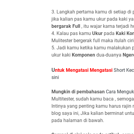
3. Langkah pertama kamu di setiap di 
jika kalian pas kamu ukur pada kaki y
bergarak Full
, itu wajar karna terjadi
4. Kalau pas kamu
Ukur
pada
Kaki K
Mulitester bergerak full maka itulah ci
5. Jadi kamu ketika kamu malakukan p
ukur kaki
Komponen
dua-duanya
Nger
U
ntuk Mengatasi Mengatasi
Short Ke
sini
Mungkin di pembahasan
Cara Menguk
Multitester, sudah kamu baca , semog
Intinya yang penting kamu harus raji
blog saya ini, Jika kalian berminat un
pada halaman di bawah.