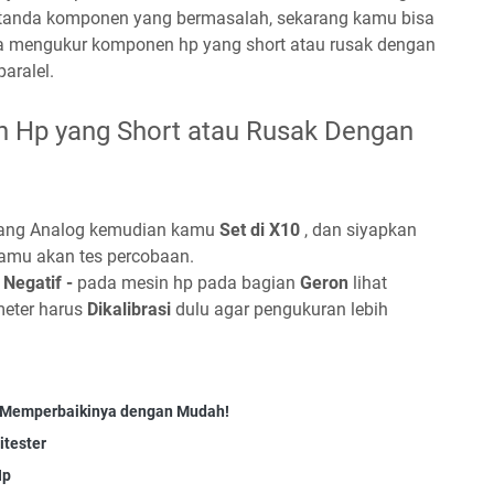
tu tanda komponen yang bermasalah, sekarang kamu bisa
a mengukur komponen hp yang short atau rusak dengan
aralel.
 Hp yang Short atau Rusak Dengan
ang Analog kemudian kamu
Set di X10
, dan siyapkan
amu akan tes percobaan.
Negatif -
pada mesin hp pada bagian
Geron
lihat
meter harus
Dikalibrasi
dulu agar pengukuran lebih
a Memperbaikinya dengan Mudah!
itester
Hp