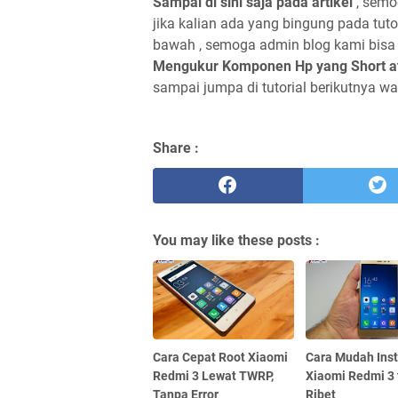
Sampai di sini saja pada artikel
, semo
jika kalian ada yang bingung pada tuto
bawah , semoga admin blog kami bis
Mengukur Komponen Hp yang Short at
sampai jumpa di tutorial berikutnya w
Share :
You may like these posts :
Cara Cepat Root Xiaomi
Cara Mudah Ins
Redmi 3 Lewat TWRP,
Xiaomi Redmi 3
Tanpa Error
Ribet