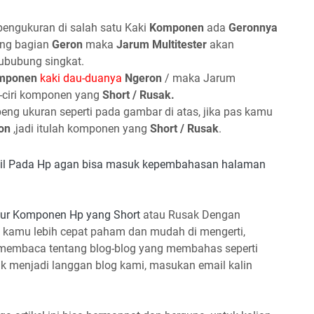
pengukuran di salah satu Kaki
Komponen
ada
Geronnya
ang bagian
Geron
maka
Jarum Multitester
akan
 hububung singkat.
omponen
kaki dau-duanya
Ngeron
/ maka Jarum
ri-ciri komponen yang
Short / Rusak.
eng ukuran seperti pada gambar di atas, jika pas kamu
on
,jadi itulah komponen yang
Short / Rusak
.
cil Pada Hp agan bisa masuk kepembahasan halaman
ur Komponen Hp yang Short
atau Rusak Dengan
a kamu lebih cepat paham dan mudah di mengerti,
n membaca tentang blog-blog yang membahas seperti
tuk menjadi langgan blog kami, masukan email kalin