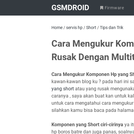
GSMDROID
Firmware
Home
/
servis hp
/
Short
/
Tips dan Trik
Cara Mengukur Komp
Rusak Dengan Multit
Cara Mengukur Komponen Hp yang Sho
kawan-kawan blog ku ? pada hari ini s
yang short
atau yang rusak mengunakan 
caranya , saya akan buat kan untuk kal
untuk cara mengatahui cara mengukur 
silahkan kamu bisa baca pada halaman
Komponen yang Short ciri-cirinya
ya i
hp boros batre dan juga panas, soalnya 