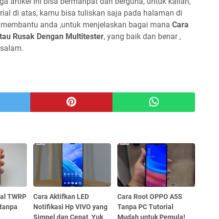
ga artikel ini bisa bermanpat dan berguna, untuk kalian,
rial di atas, kamu bisa tuliskan saja pada halaman di
a membantu anda ,untuk menjelaskan bagai mana
Cara
au Rusak Dengan Multitester
, yang baik dan benar ,
asalam.
tal TWRP
Cara Aktifkan LED
Cara Root OPPO A5S
 tanpa
Notifikasi Hp VIVO yang
Tanpa PC Tutorial
Simpel dan Cepat, Yuk
Mudah untuk Pemula!